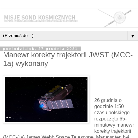
▼
poniedziałek, 27 grudnia 2021
Manewr korekty trajektorii JWST (MCC-
1a) wykonany
26 grudnia o
godzinie 1:50
czasu polskiego
rozpoczęto 65-
minutowy manewr
korekty trajektorii
(MCC-1a) James Webb Space Telescope. Manewr ten był