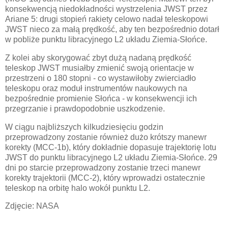
konsekwencją niedokładności wystrzelenia JWST przez
Ariane 5: drugi stopień rakiety celowo nadał teleskopowi
JWST nieco za małą prędkość, aby ten bezpośrednio dotarł
w pobliże punktu libracyjnego L2 układu Ziemia-Słońce.
Z kolei aby skorygować zbyt dużą nadaną prędkość
teleskop JWST musiałby zmienić swoją orientacje w
przestrzeni o 180 stopni - co wystawiłoby zwierciadło
teleskopu oraz moduł instrumentów naukowych na
bezpośrednie promienie Słońca - w konsekwencji ich
przegrzanie i prawdopodobnie uszkodzenie.
W ciągu najbliższych kilkudziesięciu godzin
przeprowadzony zostanie również dużo krótszy manewr
korekty (MCC-1b), który dokładnie dopasuje trajektorię lotu
JWST do punktu libracyjnego L2 układu Ziemia-Słońce. 29
dni po starcie przeprowadzony zostanie trzeci manewr
korekty trajektorii (MCC-2), który wprowadzi ostatecznie
teleskop na orbitę halo wokół punktu L2.
Zdjęcie: NASA