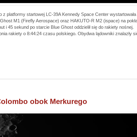
go z platformy startowej LC-39A Kennedy Space Center wystartowała 
 Ghost M1 (Firefly Aerospace) oraz HAKUTO-R M2 (ispace) na pokła
t i 45 sekund po starcie Blue Ghost oddzielił się do rakiety nośnej.
nia rakiety o 8:44:24 czasu polskiego. Obydwa lądowniki znalazły si
piColombo obok Merkurego