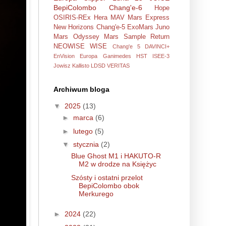
BepiColombo
Chang'e-6
Hope
OSIRIS-REx
Hera
MAV
Mars Express
New Horizons
Chang'e-5
ExoMars
Juno
Mars Odyssey
Mars Sample Return
NEOWISE
WISE
Chang'e 5
DAVINCI+
EnVision
Europa
Ganimedes
HST
ISEE-3
Jowisz
Kallisto
LDSD
VERITAS
Archiwum bloga
▼
2025
(13)
►
marca
(6)
►
lutego
(5)
▼
stycznia
(2)
Blue Ghost M1 i HAKUTO-R
M2 w drodze na Księżyc
Szósty i ostatni przelot
BepiColombo obok
Merkurego
►
2024
(22)