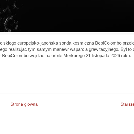
polskiego europejsko-japońska sonda kosmiczna BepiColombo przele
rego realizując tym samym manewr wsparcia grawitacyjnego. Był to o
y - BepiColombo wejdzie na orbitę Merkurego 21 listopada 2026 roku.
Strona główna
Starsz