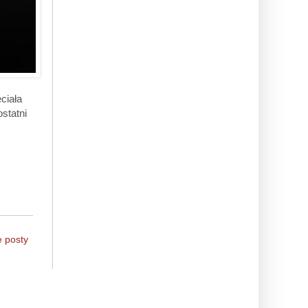
ciała
statni
e posty