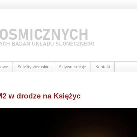
cowe
Satelity ziemskie
Aktywne misje
Kontakt
2 w drodze na Księżyc