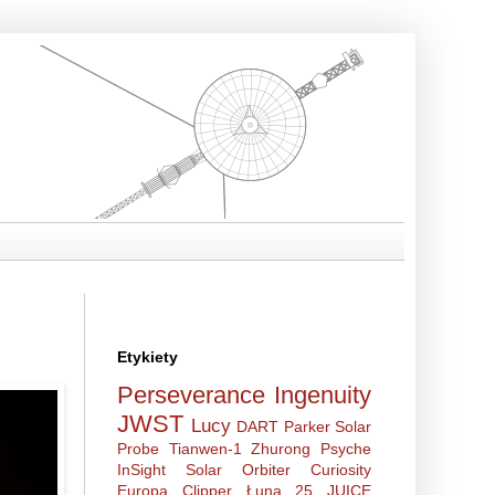
Etykiety
Perseverance
Ingenuity
JWST
Lucy
DART
Parker Solar
Probe
Tianwen-1
Zhurong
Psyche
InSight
Solar Orbiter
Curiosity
Europa Clipper
Łuna 25
JUICE