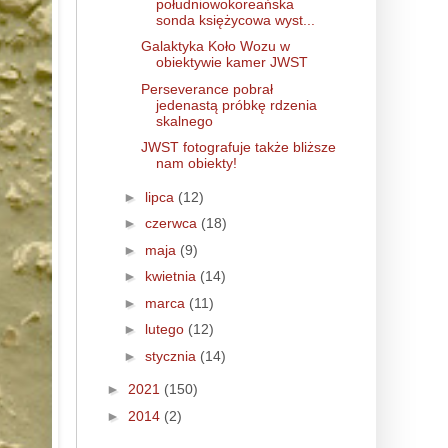
południowokoreańska
sonda księżycowa wyst...
Galaktyka Koło Wozu w
obiektywie kamer JWST
Perseverance pobrał
jedenastą próbkę rdzenia
skalnego
JWST fotografuje także bliższe
nam obiekty!
►
lipca
(12)
►
czerwca
(18)
►
maja
(9)
►
kwietnia
(14)
►
marca
(11)
►
lutego
(12)
►
stycznia
(14)
►
2021
(150)
►
2014
(2)