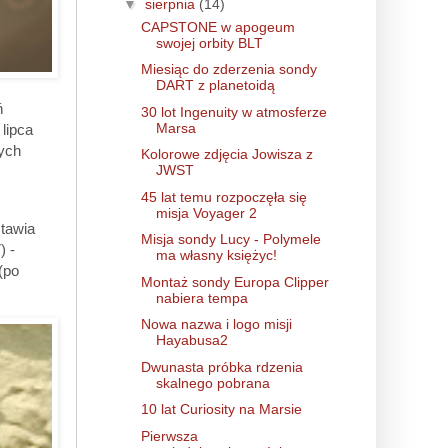
▼
sierpnia
(14)
CAPSTONE w apogeum
swojej orbity BLT
Miesiąc do zderzenia sondy
DART z planetoidą
ń
30 lot Ingenuity w atmosferze
Marsa
lipca
nych
Kolorowe zdjęcia Jowisza z
JWST
45 lat temu rozpoczęła się
misja Voyager 2
stawia
Misja sondy Lucy - Polymele
) -
ma własny księżyc!
(po
Montaż sondy Europa Clipper
nabiera tempa
Nowa nazwa i logo misji
Hayabusa2
Dwunasta próbka rdzenia
skalnego pobrana
10 lat Curiosity na Marsie
Pierwsza