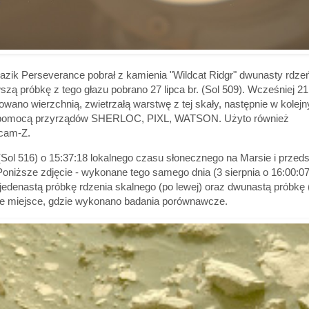
 łazik Perseverance pobrał z kamienia "Wildcat Ridgr" dwunasty rdze
ą próbkę z tego głazu pobrano 27 lipca br. (Sol 509). Wcześniej 21 
wano wierzchnią, zwietrzałą warstwę z tej skały, następnie w kolej
a pomocą przyrządów SHERLOC, PIXL, WATSON. Użyto również
tcam-Z.
(Sol 516) o 15:37:18 lokalnego czasu słonecznego na Marsie i przed
oniższe zdjęcie - wykonane tego samego dnia (3 sierpnia o 16:00:07
 jedenastą próbkę rdzenia skalnego (po lewej) oraz dwunastą próbkę 
ane miejsce, gdzie wykonano badania porównawcze.