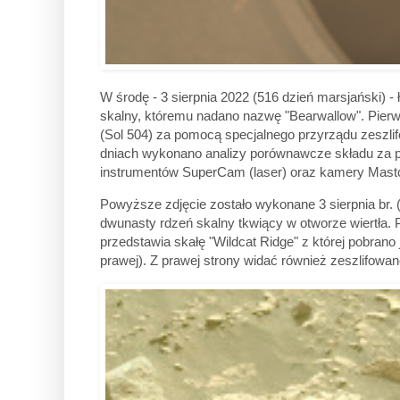
W środę - 3 sierpnia 2022 (516 dzień marsjański) -
skalny, któremu nadano nazwę "Bearwallow". Pierwsz
(Sol 504) za pomocą specjalnego przyrządu zeszlifo
dniach wykonano analizy porównawcze składu z
instrumentów SuperCam (laser) oraz kamery Mas
Powyższe zdjęcie zostało wykonane 3 sierpnia br. 
dwunasty rdzeń skalny tkwiący w otworze wiertła. P
przedstawia skałę "Wildcat Ridge" z której pobrano
prawej). Z prawej strony widać również zeszlifow