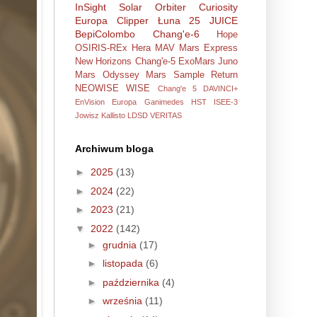
InSight
Solar Orbiter
Curiosity
Europa Clipper
Łuna 25
JUICE
BepiColombo
Chang'e-6
Hope
OSIRIS-REx
Hera
MAV
Mars Express
New Horizons
Chang'e-5
ExoMars
Juno
Mars Odyssey
Mars Sample Return
NEOWISE
WISE
Chang'e 5
DAVINCI+
EnVision
Europa
Ganimedes
HST
ISEE-3
Jowisz
Kallisto
LDSD
VERITAS
Archiwum bloga
►
2025
(13)
►
2024
(22)
►
2023
(21)
▼
2022
(142)
►
grudnia
(17)
►
listopada
(6)
►
października
(4)
►
września
(11)