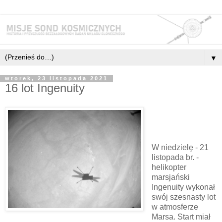
▼
wtorek, 23 listopada 2021
16 lot Ingenuity
W niedzielę - 21
listopada br. -
helikopter
marsjański
Ingenuity wykonał
swój szesnasty lot
w atmosferze
Marsa. Start miał