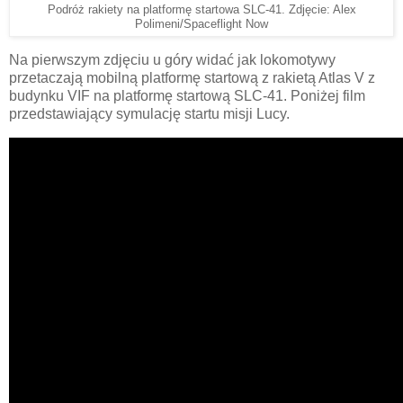
Podróż rakiety na platformę startowa SLC-41. Zdjęcie: Alex
Polimeni/Spaceflight Now
Na pierwszym zdjęciu u góry widać jak lokomotywy
przetaczają mobilną platformę startową z rakietą Atlas V z
budynku VIF na platformę startową SLC-41. Poniżej film
przedstawiający symulację startu misji Lucy.