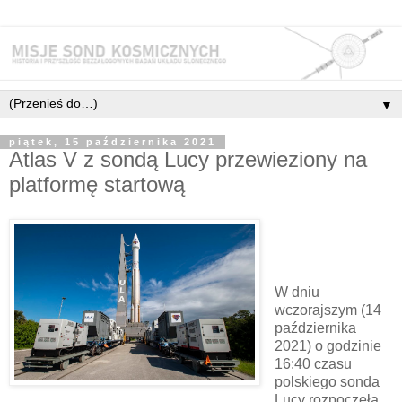
▼
piątek, 15 października 2021
Atlas V z sondą Lucy przewieziony na
platformę startową
W dniu
wczorajszym (14
października
2021) o godzinie
16:40 czasu
polskiego sonda
Lucy rozpoczęła