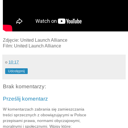
Zdjęcie: United Launch Alliance
Film: United Launch Alliance
o
10:17
Udostępnij
Brak komentarzy:
Prześlij komentarz
W komentarzach zabrania się zamieszczania
treści sprzecznych z obowiązującymi w Polsce
przepisami prawa, normami obyczajowymi,
moralnymi i społecznymi. Wpisy które: