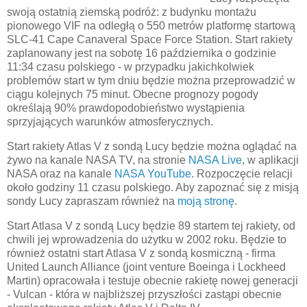
swoją ostatnią ziemską podróż: z budynku montażu
pionowego VIF na odległą o 550 metrów platformę startową
SLC-41 Cape Canaveral Space Force Station. Start rakiety
zaplanowany jest na sobotę 16 października o godzinie
11:34 czasu polskiego - w przypadku jakichkolwiek
problemów start w tym dniu będzie można przeprowadzić w
ciągu kolejnych 75 minut. Obecne prognozy pogody
określają 90% prawdopodobieństwo wystąpienia
sprzyjających warunków atmosferycznych.
Start rakiety Atlas V z sondą Lucy będzie można oglądać na
żywo na kanale NASA TV, na stronie
NASA Live
, w aplikacji
NASA oraz na kanale
NASA YouTube
. Rozpoczęcie relacji
około godziny 11 czasu polskiego. Aby zapoznać się z misją
sondy Lucy zapraszam również na
moją stronę
.
Start Atlasa V z sondą Lucy będzie 89 startem tej rakiety, od
chwili jej wprowadzenia do użytku w 2002 roku. Będzie to
również ostatni start Atlasa V z sondą kosmiczną - firma
United Launch Alliance (joint venture Boeinga i Lockheed
Martin) opracowała i testuje obecnie rakietę nowej generacji
- Vulcan - która w najbliższej przyszłości zastąpi obecnie