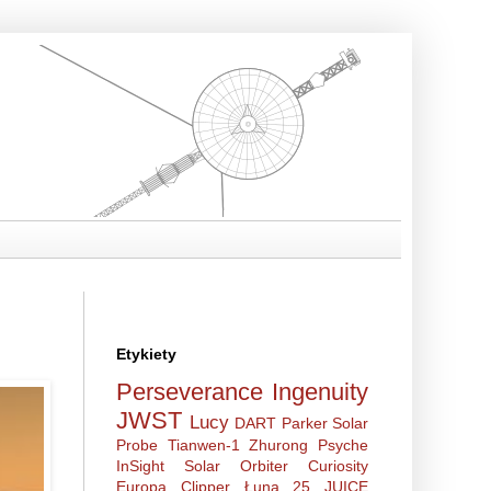
Etykiety
Perseverance
Ingenuity
JWST
Lucy
DART
Parker Solar
Probe
Tianwen-1
Zhurong
Psyche
InSight
Solar Orbiter
Curiosity
Europa Clipper
Łuna 25
JUICE