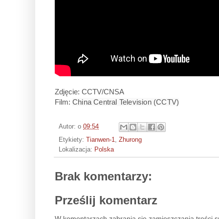
Zdjęcie:
CCTV/CNSA
Film:
China Central Television (CCTV)
Autor:
o
09:54
Etykiety:
Tianwen-1
,
Zhurong
Lokalizacja:
Polska
Brak komentarzy:
Prześlij komentarz
W komentarzach zabrania się zamieszczania treści 