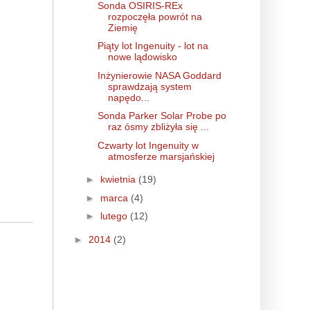
Sonda OSIRIS-REx
rozpoczęła powrót na
Ziemię
Piąty lot Ingenuity - lot na
nowe lądowisko
Inżynierowie NASA Goddard
sprawdzają system
napędo...
Sonda Parker Solar Probe po
raz ósmy zbliżyła się ...
Czwarty lot Ingenuity w
atmosferze marsjańskiej
►
kwietnia
(19)
►
marca
(4)
►
lutego
(12)
►
2014
(2)