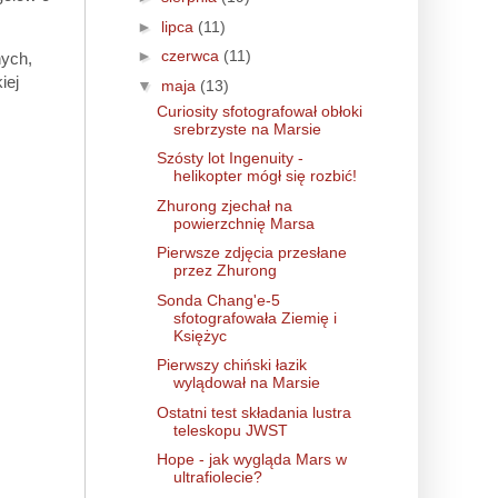
►
lipca
(11)
►
czerwca
(11)
nych,
iej
▼
maja
(13)
Curiosity sfotografował obłoki
srebrzyste na Marsie
Szósty lot Ingenuity -
helikopter mógł się rozbić!
Zhurong zjechał na
powierzchnię Marsa
Pierwsze zdjęcia przesłane
przez Zhurong
Sonda Chang'e-5
sfotografowała Ziemię i
Księżyc
Pierwszy chiński łazik
wylądował na Marsie
Ostatni test składania lustra
teleskopu JWST
Hope - jak wygląda Mars w
ultrafiolecie?