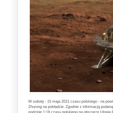
W sobotę - 15 maja 2021 czasu polskiego - na pow
Zhurong na pokładzie. Zgodnie z informacją podan
godzinie 1:18 czasu polskiego na obszarze Utopia 