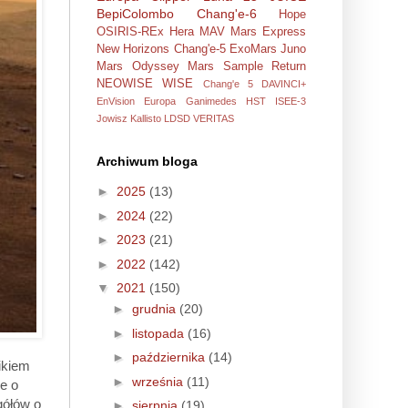
BepiColombo
Chang'e-6
Hope
OSIRIS-REx
Hera
MAV
Mars Express
New Horizons
Chang'e-5
ExoMars
Juno
Mars Odyssey
Mars Sample Return
NEOWISE
WISE
Chang'e 5
DAVINCI+
EnVision
Europa
Ganimedes
HST
ISEE-3
Jowisz
Kallisto
LDSD
VERITAS
Archiwum bloga
►
2025
(13)
►
2024
(22)
►
2023
(21)
►
2022
(142)
▼
2021
(150)
►
grudnia
(20)
►
listopada
(16)
►
października
(14)
ikiem
►
września
(11)
e o
gółów o
►
sierpnia
(19)