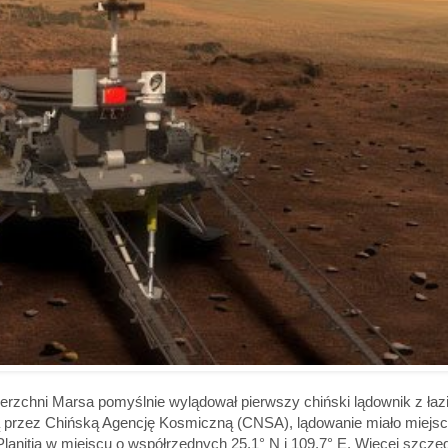
ierzchni Marsa pomyślnie wylądował pierwszy chiński lądownik z łaz
ą przez Chińską Agencję Kosmiczną (CNSA), lądowanie miało miejsc
Planitia w miejscu o współrzędnych 25,1° N i 109,7° E. Więcej szcze