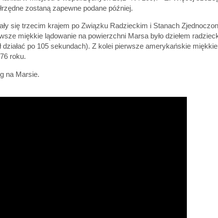
ółrzędne zostaną zapewne podane później.
ały się trzecim krajem po Związku Radzieckim i Stanach Zjednoczo
rwsze miękkie lądowanie na powierzchni Marsa było dziełem radzieck
ał działać po 105 sekundach). Z kolei pierwsze amerykańskie miękkie
976 roku.
g na Marsie.