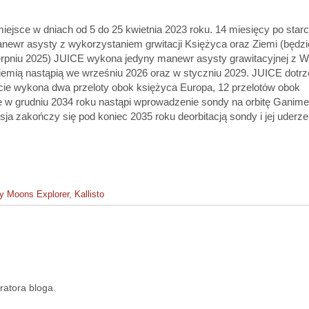
iejsce w dniach od 5 do 25 kwietnia 2023 roku. 14 miesięcy po starc
newr asysty z wykorzystaniem grwitacji Księżyca oraz Ziemi (będzi
sierpniu 2025) JUICE wykona jedyny manewr asysty grawitacyjnej z 
emią nastąpią we wrześniu 2026 oraz w styczniu 2029. JUICE dotrz
bicie wykona dwa przeloty obok księżyca Europa, 12 przelotów obok
ie w grudniu 2034 roku nastąpi wprowadzenie sondy na orbitę Ganim
ja zakończy się pod koniec 2035 roku deorbitacją sondy i jej uderz
cy Moons Explorer
,
Kallisto
ratora bloga.