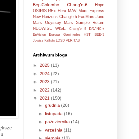
BepiColombo
Chang'e-6
Hope
OSIRIS-REx
Hera
MAV
Mars Express
New Horizons
Chang'e-5
ExoMars
Juno
Mars Odyssey
Mars Sample Return
NEOWISE
WISE
Chang'e 5
DAVINCI+
EnVision
Europa
Ganimedes
HST
ISEE-3
Jowisz
Kallisto
LDSD
VERITAS
Archiwum bloga
►
2025
(13)
►
2024
(22)
►
2023
(21)
►
2022
(142)
▼
2021
(150)
►
grudnia
(20)
►
listopada
(16)
►
października
(14)
iększe
►
września
(11)
mu
►
sierpnia
(19)