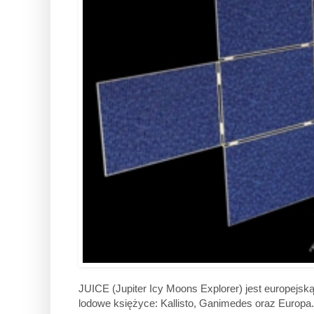
JUICE (Jupiter Icy Moons Explorer) jest europejsk
lodowe księżyce: Kallisto, Ganimedes oraz Europa