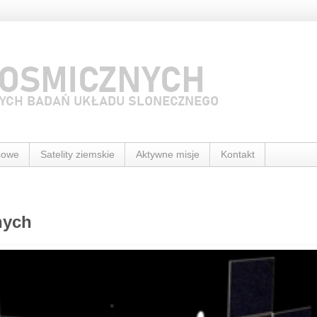
cowe
Satelity ziemskie
Aktywne misje
Kontakt
nych