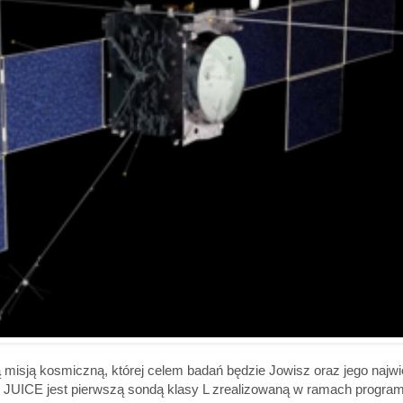
ą misją kosmiczną, której celem badań będzie Jowisz oraz jego najw
. JUICE jest pierwszą sondą klasy L zrealizowaną w ramach progra