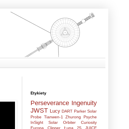
Etykiety
Perseverance
Ingenuity
JWST
Lucy
DART
Parker Solar
Probe
Tianwen-1
Zhurong
Psyche
InSight
Solar Orbiter
Curiosity
Europa Clipper
Łuna 25
JUICE