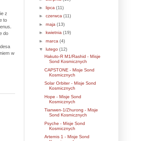
►
lipca
(11)
ie z
►
czerwca
(11)
e to
►
maja
(13)
Wenus.
►
kwietnia
(19)
e do
►
marca
(4)
edesa
▼
lutego
(12)
eniem w
Hakuto-R M1/Rashid - Misje
Sond Kosmicznych
CAPSTONE - Misje Sond
Kosmicznych
Solar Orbiter - Misje Sond
Kosmicznych
Hope - Misje Sond
Kosmicznych
Tianwen-1/Zhurong - Misje
Sond Kosmicznych
Psyche - Misje Sond
Kosmicznych
Artemis 1 - Misje Sond