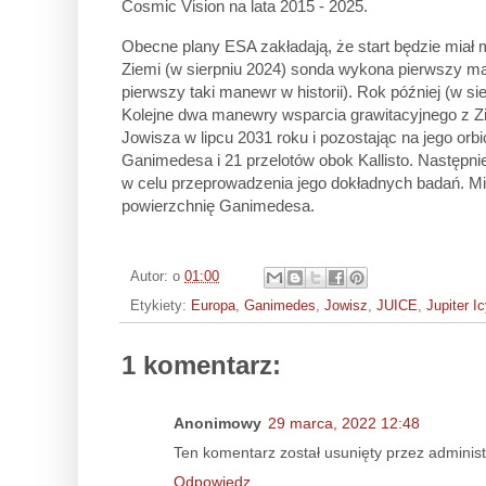
Cosmic Vision na lata 2015 - 2025.
Obecne plany ESA zakładają, że start będzie miał m
Ziemi (w sierpniu 2024) sonda wykona pierwszy ma
pierwszy taki manewr w historii). Rok później (w 
Kolejne dwa manewry wsparcia grawitacyjnego z Zi
Jowisza w lipcu 2031 roku i pozostając na jego or
Ganimedesa i 21 przelotów obok Kallisto. Następn
w celu przeprowadzenia jego dokładnych badań. Mis
powierzchnię Ganimedesa.
Autor:
o
01:00
Etykiety:
Europa
,
Ganimedes
,
Jowisz
,
JUICE
,
Jupiter I
1 komentarz:
Anonimowy
29 marca, 2022 12:48
Ten komentarz został usunięty przez administ
Odpowiedz