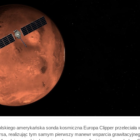
olskiego amerykańska sonda kosmiczna Europa Clipper przeleciała 
arsa, realizując tym samym pierwszy manewr wsparcia grawitacyjnego