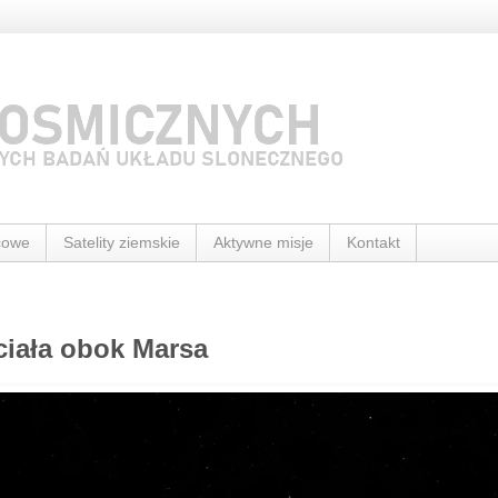
cowe
Satelity ziemskie
Aktywne misje
Kontakt
ciała obok Marsa