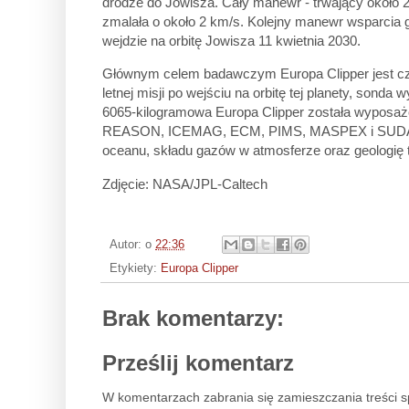
drodze do Jowisza. Cały manewr - trwający około 
zmalała o około 2 km/s. Kolejny manewr wsparcia g
wejdzie na orbitę Jowisza 11 kwietnia 2030.
Głównym celem badawczym Europa Clipper jest czw
letnej misji po wejściu na orbitę tej planety, sonda
6065-kilogramowa Europa Clipper została wypos
REASON, ICEMAG, ECM, PIMS, MASPEX i SUDA). P
oceanu, składu gazów w atmosferze oraz geologię 
Zdjęcie: NASA/JPL-Caltech
Autor:
o
22:36
Etykiety:
Europa Clipper
Brak komentarzy:
Prześlij komentarz
W komentarzach zabrania się zamieszczania treści 