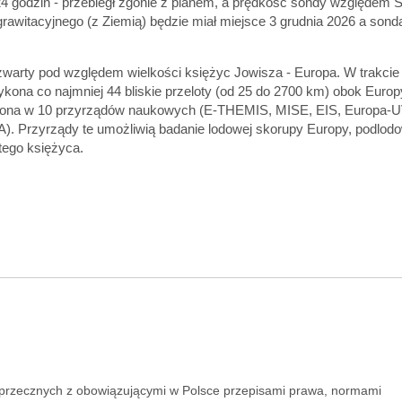
24 godzin - przebiegł zgonie z planem, a prędkość sondy względem 
rawitacyjnego (z Ziemią) będzie miał miejsce 3 grudnia 2026 a sond
arty pod względem wielkości księżyc Jowisza - Europa. W trakcie 
 wykona co najmniej 44 bliskie przeloty (od 25 do 2700 km) obok Europ
ażona w 10 przyrządów naukowych (E-THEMIS, MISE, EIS, Europa-
rzyrządy te umożliwią badanie lodowej skorupy Europy, podlod
tego księżyca.
sprzecznych z obowiązującymi w Polsce przepisami prawa, normami