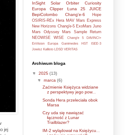
InSight
Solar Orbiter
Curiosity
Europa Clipper
Łuna 25
JUICE
BepiColombo
Chang'e-6
Hope
OSIRIS-REx
Hera
MAV
Mars Express
New Horizons
Chang'e-5
ExoMars
Juno
Mars Odyssey
Mars Sample Return
NEOWISE
WISE
Chang'e 5
DAVINCI+
EnVision
Europa
Ganimedes
HST
ISEE-3
Jowisz
Kallisto
LDSD
VERITAS
Archiwum bloga
▼
2025
(13)
▼
marca
(6)
Zaćmienie Księżyca widziane
z perspektywy jego pow...
Sonda Hera przeleciała obok
Marsa
Czy uda się nawiązać
łączność z Lunar
Trailblazer?
w
 jej
IM-2 wylądował na Księżycu...