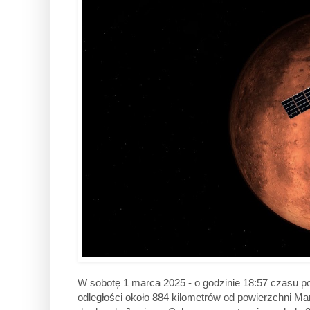
W sobotę 1 marca 2025 - o godzinie 18:57 czasu p
odległości około 884 kilometrów od powierzchni M