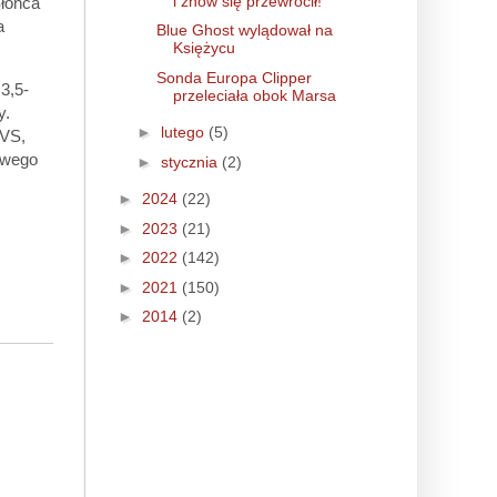
i znów się przewrócił!
Słońca
a
Blue Ghost wylądował na
Księżycu
Sonda Europa Clipper
3,5-
przeleciała obok Marsa
y.
►
lutego
(5)
UVS,
owego
►
stycznia
(2)
►
2024
(22)
►
2023
(21)
►
2022
(142)
►
2021
(150)
►
2014
(2)