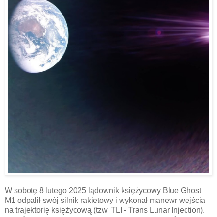
W sobotę 8 lutego 2025 lądownik księżycowy Blue Ghost
M1 odpalił swój silnik rakietowy i wykonał manewr wejścia
na trajektorię księżycową (tzw. TLI - Trans Lunar Injection).