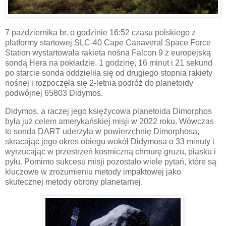
7 października br. o godzinie 16:52 czasu polskiego z
platformy startowej SLC-40 Cape Canaveral Space Force
Station wystartowała rakieta nośna Falcon 9 z europejską
sondą Hera na pokładzie. 1 godzinę, 16 minut i 21 sekund
po starcie sonda oddzieliła się od drugiego stopnia rakiety
nośnej i rozpoczęła się 2-letnia podróż do planetoidy
podwójnej 65803 Didymos.
Didymos, a raczej jego księżycowa planetoida Dimorphos
była już celem amerykańskiej misji w 2022 roku. Wówczas
to sonda DART uderzyła w powierzchnię Dimorphosa,
skracając jego okres obiegu wokół Didymosa o 33 minuty i
wyrzucając w przestrzeń kosmiczną chmurę gruzu, piasku i
pyłu. Pomimo sukcesu misji pozostało wiele pytań, które są
kluczowe w zrozumieniu metody impaktowej jako
skutecznej metody obrony planetarnej.