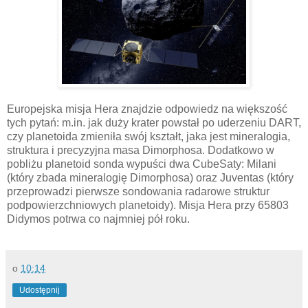
Europejska misja Hera znajdzie odpowiedz na większość
tych pytań: m.in. jak duży krater powstał po uderzeniu DART,
czy planetoida zmieniła swój kształt, jaka jest mineralogia,
struktura i precyzyjna masa Dimorphosa. Dodatkowo w
pobliżu planetoid sonda wypuści dwa CubeSaty: Milani
(który zbada mineralogię Dimorphosa) oraz Juventas (który
przeprowadzi pierwsze sondowania radarowe struktur
podpowierzchniowych planetoidy). Misja Hera przy 65803
Didymos potrwa co najmniej pół roku.
o
10:14
Udostępnij